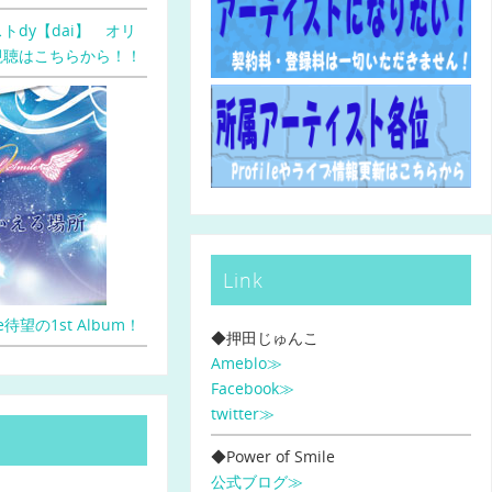
トdy【dai】 オリ
視聴はこちらから！！
Link
ile待望の1st Album！
◆押田じゅんこ
Ameblo≫
Facebook≫
twitter≫
◆Power of Smile
公式ブログ≫