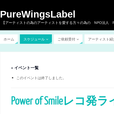
PureWingsLabel
【アーティストの為のアーティストを愛する方々の為の NPO法人 Pure W
ホーム
スケジュール
ご依頼受付
アーティスト紹
« イベント一覧
このイベントは終了しました。
Power of Smileレコ発