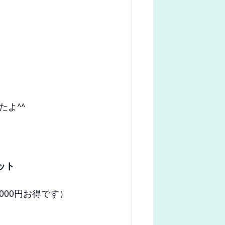
よ^^
ケット
000円お得です）