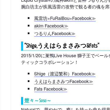
腕白坊主が疾風迅雷の攻勢で観る者の魂を席
風雷坊=FuRaiBou=Facebook≫
akim Facebook≫
つるりんFacebook≫
“Shige,うえはらまさみつ&Fats”
2015/1/20に巣鴨Live House 獅子王
ティックコラボレーション！
Shige（渡辺繁和）Facebook≫
うえはらまさみつFacebook≫
Fats Facebook≫
楚々～Soso～
Naturalで、華やかで、癒しを持った曲を