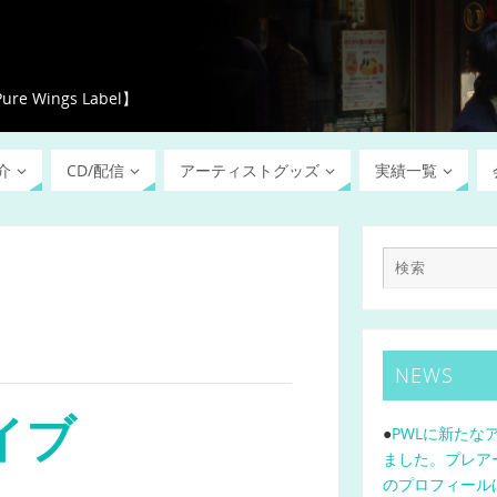
ings Label】
介
CD/配信
アーティストグッズ
実績一覧
NEWS
ライブ
●
PWLに新たな
ました。プレア
のプロフィール