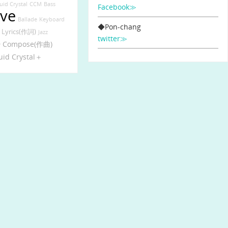
uid Crystal
CCM
Bass
Facebook≫
ive
Ballade
Keyboard
◆Pon-chang
Lyrics(作詞)
Jazz
twitter≫
Compose(作曲)
r
uid Crystal＋