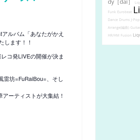
dy［dai］
Liq
L
Funk
Eurobeat
Dance
Drums
J-Pop
Arrange(編曲)
Guita
leが1stアルバム「あなたがかえ
Liq
HR/HM
Fusion
スいたします！！
l主催レコ発LIVEの開催が決ま
雷坊=FuRaiBou=、そし
う超豪華アーティストが大集結！