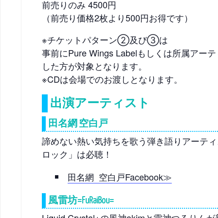
前売りのみ 4500円
（前売り価格2枚より500円お得です）
※チケットパターン②及び③は
事前にPure Wings Labelもしくは所属
した方が対象となります。
※CDは会場でのお渡しとなります。
出演アーティスト
田名網 空白戸
諦めない熱い気持ちを歌う弾き語りアーティス
ロック」は必聴！
田名網 空白戸Facebook≫
風雷坊=FuRaiBou=
Liquid Crystal+の風神akimと雷神つ