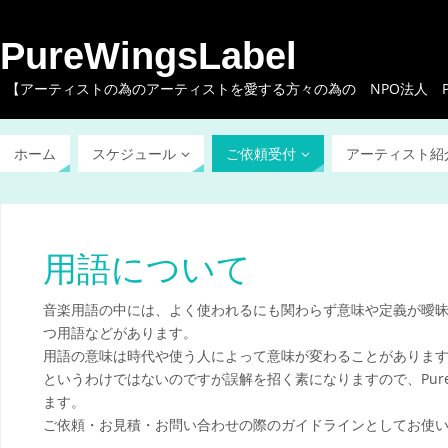
PureWingsLabel
【アーティストの為のアーティストを愛する方々の為の NPO法人 Pure W
ホーム
スケジュール
ご依頼受付
アーティスト紹
用語について
音楽用語の中には、よく使われるにも関わらず意味や定義が曖昧
つ用語などがあります。
用語の意味は時代や使う人によって意味が変わることがありま
というわけではないのですが誤解を招く素になりますので、Pure W
ます。
ご依頼・お見積・お問い合わせの際のガイドラインとしてお使