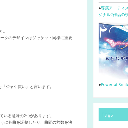
●
専属アーティス
ジナル2作品の
こと。
ワークのデザインはジャケット同様に重要
。
●
Power of Sm
を『ジャケ買い』と言います。
Tags
れている意味の2つがあります。
ように各曲を調整したり、曲間の秒数を決