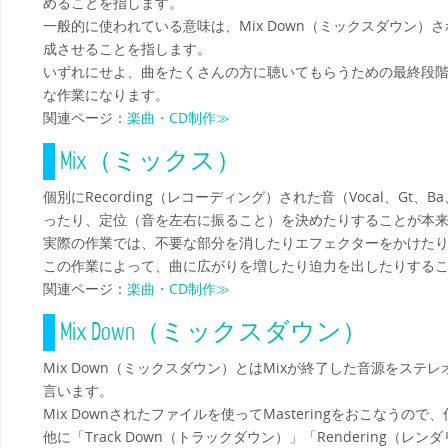
めることを指します。
一般的に使われている意味は、Mix Down（ミックスダウン
成させることを指します。
いずれにせよ、曲をたくさんの方に聴いてもらうための最終段
な作業になります。
関連ページ：
楽曲・CD制作≫
Mix（ミックス）
個別にRecording（レコーディング）された音（Vocal、Gt、
ったり、定位（音を左右に振ること）を決めたりすることが本
実際の作業では、不要な部分を消したりエフェクターをかけた
この作業によって、曲に広がりを増したり迫力を出したりする
関連ページ：
楽曲・CD制作≫
Mix Down（ミックスダウン）
Mix Down（ミックスダウン）とはMixが終了した音源をステ
言います。
Mix Downされたファイルを使ってMasteringをおこなう
他に「Track Down（トラックダウン）」「Rendering（レ