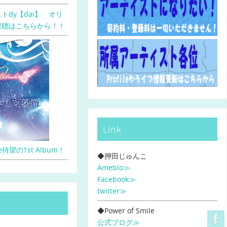
トdy【dai】 オリ
視聴はこちらから！！
Link
ile待望の1st Album！
◆押田じゅんこ
Ameblo≫
Facebook≫
twitter≫
◆Power of Smile
公式ブログ≫