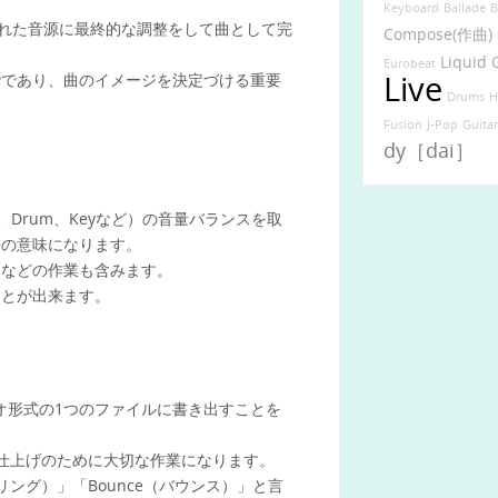
Keyboard
Ballade
B
）された音源に最終的な調整をして曲として完
Compose(作曲)
Liquid 
Eurobeat
Live
階であり、曲のイメージを決定づける重要
Drums
H
Fusion
J-Pop
Guita
dy［dai］
Ba、Drum、Keyなど）の音量バランスを取
来の意味になります。
りなどの作業も含みます。
ことが出来ます。
レオ形式の1つのファイルに書き出すことを
ので、仕上げのために大切な作業になります。
ンダリング）」「Bounce（バウンス）」と言