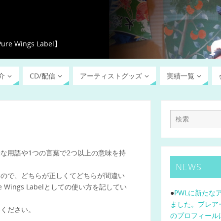
ings Label】
介
CD/配信
アーティストグッズ
実績一覧
な用語や1つの言葉で2つ以上の意味を持
NEWS
すので、どちらが正しくてどちらが間違い
ings Labelとしての使い方を記してい
●
PWLに新たな
ました。プレア
いください。
のプロフィール