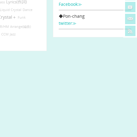
Lyrics(作詞)
ass
Facebook≫
Liquid Crystal
Dance
◆Pon-chang
Crystal＋
Funk
twitter≫
R/HM
Arrange(編曲)
r
CCM
Jazz