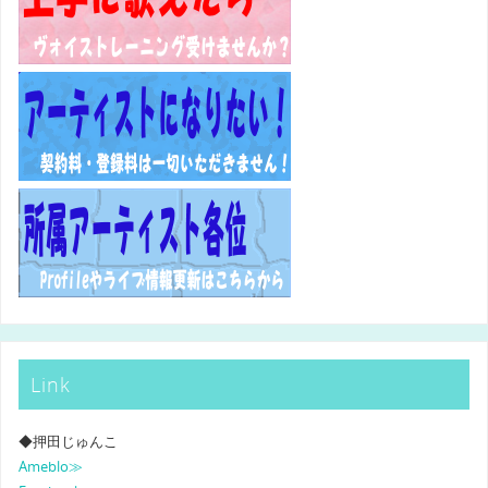
Link
◆押田じゅんこ
Ameblo≫