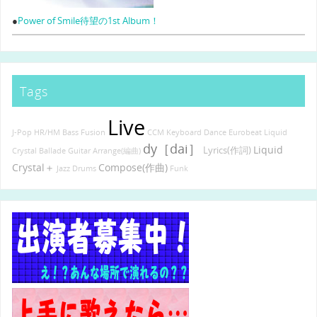
●
Power of Smile待望の1st Album！
Tags
Live
J-Pop
HR/HM
Bass
Fusion
CCM
Keyboard
Dance
Eurobeat
Liquid
dy［dai］
Liquid
Lyrics(作詞)
Crystal
Ballade
Guitar
Arrange(編曲)
Crystal＋
Compose(作曲)
Jazz
Drums
Funk