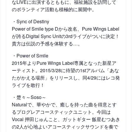
なLIVEに
出演するとももに、福祉施設を訪問して
のボランティア活
動も積極的に展開中。
・Sync of Destiny
Power of Smile type Dから改名、Pure Wings Label
が誇るDigital Sync Unitの3rdライブがついに決定！
貴方は伝説の予感
を体験する…。
・Power of Smile
2015年よりPure Wings Label専属となった新星ア
ーティスト。2015/
3/
28に待望の1stアルバム「あな
たがかえる場所」をリリ
ースし、同4/29にはレコ発
ライブを敢行！
・楚々～Soso～
Naturalで、華やかで、癒しを持った曲を得意とす
るプログレアコースティックユニット。今回は
Vocal
押田じゅんこと、ガットギター 飯星むつあき
の2人が心地よいアコースティックサウンド
を奏で