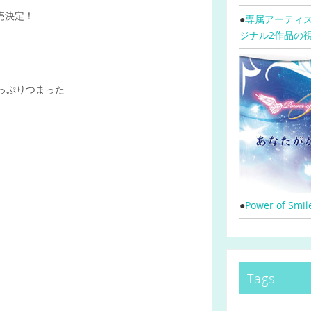
販売決定！
●
専属アーティス
ジナル2作品の
っぷりつまった
●
Power of Sm
Tags