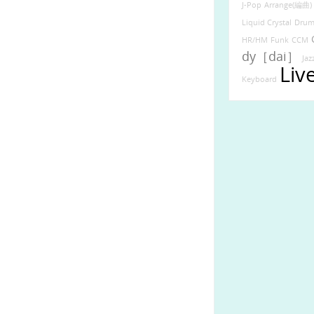
J-Pop
Arrange(編曲)
Liquid Crystal
Drum
HR/HM
Funk
CCM
dy［dai］
Jaz
Liv
Keyboard