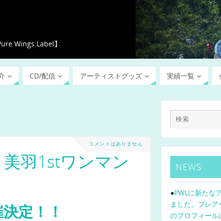
ings Label】
介
CD/配信
アーティストグッズ
実績一覧
コメントはありません
）美羽1stワンマン
NEWS
●
PWLに新たな
ました。プレア
催決定！！
のプロフィール