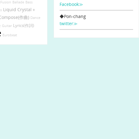
Fusion
Ballade
Bass
Facebook≫
Liquid Crystal＋
s
◆Pon-chang
Compose(作曲)
Dance
twitter≫
Lyrics(作詞)
z
Guitar
e
Eurobeat