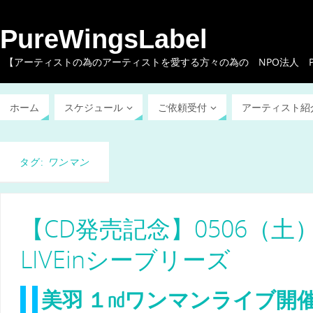
PureWingsLabel
【アーティストの為のアーティストを愛する方々の為の NPO法人 Pure W
ホーム
スケジュール
ご依頼受付
アーティスト紹
タグ:
ワンマン
【CD発売記念】0506（土
LIVEinシーブリーズ
美羽 １ndワンマンライブ開