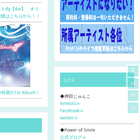
トdy【dai】 オリ
視聴はこちらから！！
Link
ile待望の1st Album！
◆押田じゅんこ
Ameblo≫
Facebook≫
twitter≫
◆Power of Smile
公式ブログ≫