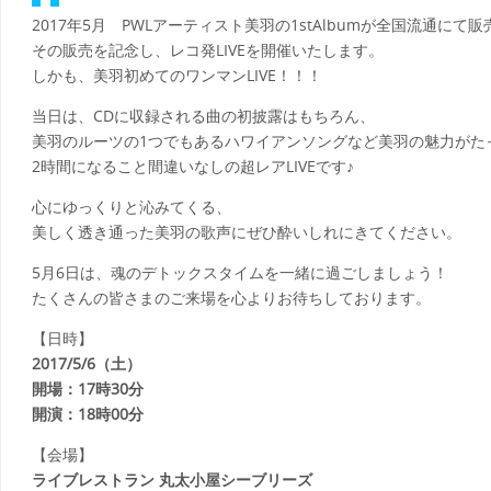
2017年5月 PWLアーティスト美羽の1stAlbumが全国流通にて
その販売を記念し、レコ発LIVEを開催いたします。
しかも、美羽初めてのワンマンLIVE！！！
当日は、CDに収録される曲の初披露はもちろん、
美羽のルーツの1つでもあるハワイアンソングなど美羽の魅力がた
2時間になること間違いなしの超レアLIVEです♪
心にゆっくりと沁みてくる、
美しく透き通った美羽の歌声にぜひ酔いしれにきてください。
5月6日は、魂のデトックスタイムを一緒に過ごしましょう！
たくさんの皆さまのご来場を心よりお待ちしております。
【日時】
2017/5/6（土）
開場：17時30分
開演：18時00分
【会場】
ライブレストラン 丸太小屋シーブリーズ