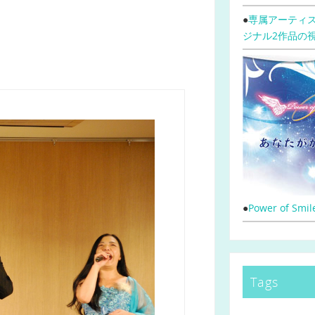
●
専属アーティス
ジナル2作品の
●
Power of Sm
Tags