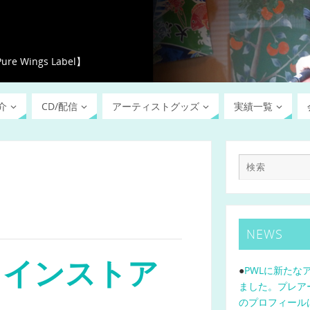
ings Label】
介
CD/配信
アーティストグッズ
実績一覧
NEWS
日インストア
●
PWLに新たな
ました。プレア
のプロフィール