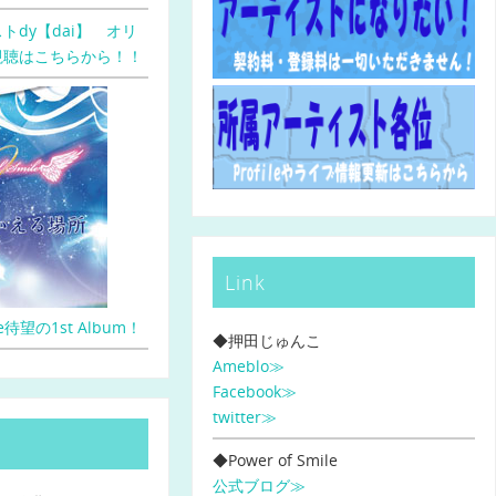
トdy【dai】 オリ
視聴はこちらから！！
Link
ile待望の1st Album！
◆押田じゅんこ
Ameblo≫
Facebook≫
twitter≫
◆Power of Smile
公式ブログ≫