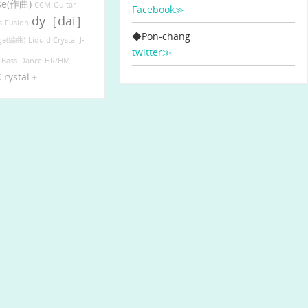
se(作曲)
CCM
Guitar
Facebook≫
dy［dai］
s
Fusion
◆Pon-chang
nge(編曲)
Liquid Crystal
J-
twitter≫
Bass
Dance
HR/HM
 Crystal＋