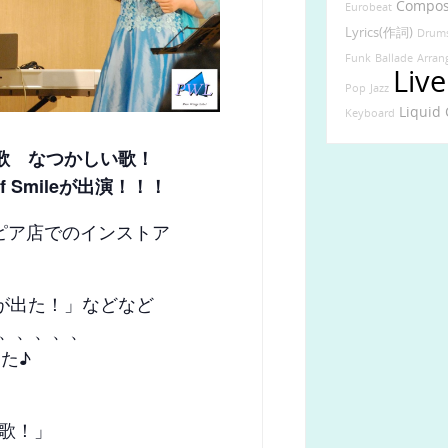
Compo
Eurobeat
Lyrics(作詞)
Drum
Funk
Ballade
Arra
Live
Pop
Jazz
Liquid
Keyboard
歌 なつかしい歌！
 Smileが出演！！！
ピア店でのインストア
が出た！」などなど
、、、、、
た♪
歌！」