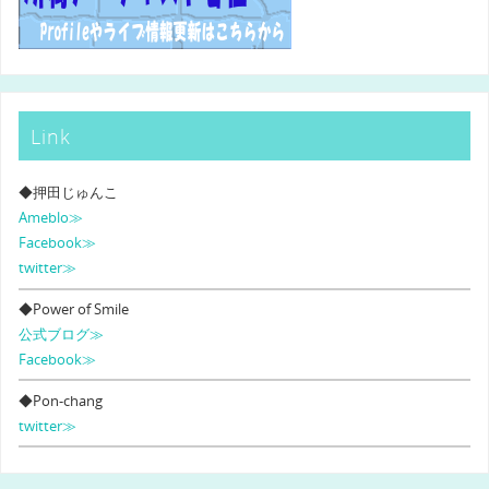
Link
◆押田じゅんこ
Ameblo≫
Facebook≫
twitter≫
◆Power of Smile
公式ブログ≫
Facebook≫
◆Pon-chang
twitter≫