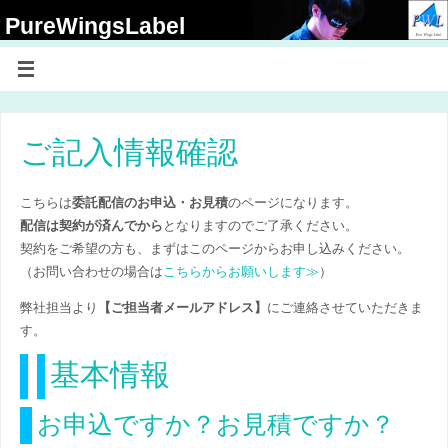
PureWingsLabel
【アーティストの為のアーティストを愛する方々の為の NPO法人 Pure
Wings Label】
ご記入情報確認
こちらは
委託配信のお申込・お見積
のページになります。
配信は契約が済んでから
となりますのでご了承ください。
契約をご希望の方も、まずはこのページからお申し込みください。
（お問い合わせの場合は
こちらからお願いします≫
）
弊社担当より
【ご担当者メールアドレス】
にご連絡させていただきま
す。
基本情報
お申込ですか？お見積ですか？