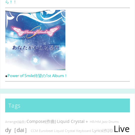
ら！！
●
Power of Smile待望の1st Album！
Tags
Compose(作曲)
Liquid Crystal＋
Arrange(編曲)
HR/HM
Jazz
Drums
Live
dy［dai］
Lyrics(作詞)
CCM
Eurobeat
Liquid Crystal
Keyboard