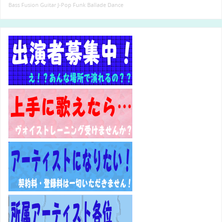
Bass
Fusion
Guitar
J-Pop
Funk
Ballade
Dance